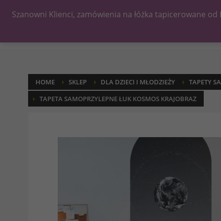
Szanowni Klienci, zamówienia na łóżka tapicerowane od 
HOME
SKLEP
DLA DZIECI I MŁODZIEŻY
TAPETY S
TAPETA SAMOPRZYLEPNE ŁUK KOSMOS KRAJOBRAZ