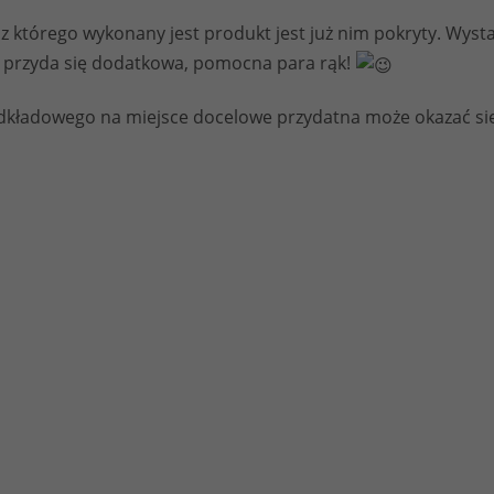
poprawić
 z którego wykonany jest produkt jest już nim pokryty. Wyst
funkcjonalność
y przyda się dodatkowa, pomocna para rąk!
i strukturę
strony
internetowej,
odkładowego na miejsce docelowe przydatna może okazać si
na podstawie
tego, jak
strona jest
używana.
Doświadczenie
Aby nasza strona
internetowa
działała jak
najlepiej podczas
twojego przejścia
na nią. Jeśli
odrzucisz te pliki
cookie, niektóre