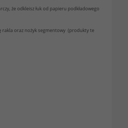
arczy, że odkleisz łuk od papieru podkładowego
ę rakla oraz nożyk segmentowy (produkty te