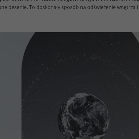
e desenie. To doskonały sposób na odświeżenie wnętrza i