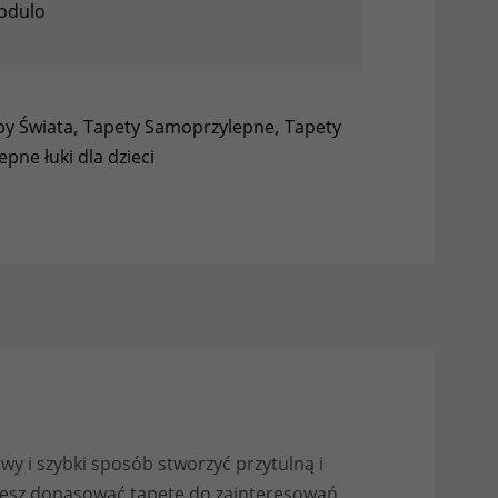
odulo
y Świata
,
Tapety Samoprzylepne
,
Tapety
pne łuki dla dzieci
wy i szybki sposób stworzyć przytulną i
żesz dopasować tapetę do zainteresowań