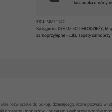
facebook.com/mym
SKU:
MM11142
Kategorie:
DLA DZIECI I MŁODZIEŻY
,
Map
samoprzylepne - Łuki
,
Tapety samoprzyle
ealne rozwiązanie do pokoju dziecięcego, które pozwala w łat
Dzięki prostemu montażowi i bogatemu wyborowi wzorów mo