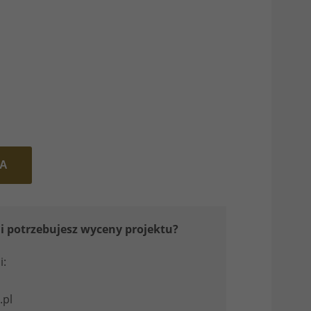
KA
i potrzebujesz wyceny projektu?
i:
pl