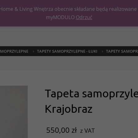
Home & Living Wnętrza obecnie składane będą realizowane po
myMODULO
Odrzuć
AMOPRZYLEPNE
TAPETY SAMOPRZYLEPNE - ŁUKI
TAPETY SAMOPRZ
Tapeta samoprzyl
Krajobraz
550,00
zł
z VAT