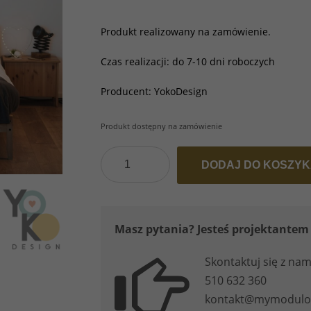
Produkt realizowany na zamówienie.
Czas realizacji: do 7-10 dni roboczych
Producent: YokoDesign
Produkt dostępny na zamówienie
ilość
DODAJ DO KOSZY
Tapeta
samoprzylepne
łuk
Masz pytania? Jesteś projektantem 
Kosmos
Krajobraz
Skontaktuj się z nam
510 632 360
kontakt@mymodulo.