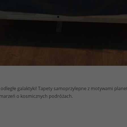
w odległe galaktyki! Tapety samoprzylepne z motywami plane
i marzeń o kosmicznych podróżach.