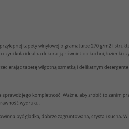
oprzylepnej tapety winylowej o gramaturze 270 g/m2 i struk
Wymagane
o czyni koła idealną dekoracją również do kuchni, łazienki c
Te pliki cookie
nie są
ecierając tapetę wilgotną szmatką i delikatnym detergentem.
opcjonalne. Są
one potrzebne
do
funkcjonowania
strony
sprawdź jego kompletność. Ważne, aby zrobić to zanim przy
internetowej.
prawność wydruku.
 powinna być gładka, dobrze zagruntowana, czysta i sucha. 
Statystyka
Abyśmy mogli