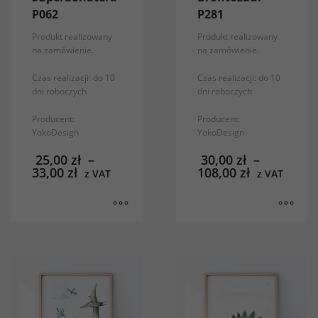
internetowej,
P062
P281
na podstawie
Produkt realizowany
Produkt realizowany
tego, jak
na zamówienie.
na zamówienie.
strona jest
używana.
Czas realizacji: do 10
Czas realizacji: do 10
dni roboczych
dni roboczych
Producent:
Producent:
Doświadczenie
YokoDesign
YokoDesign
Aby nasza strona
internetowa
25,00
zł
–
30,00
zł
–
33,00
zł
108,00
zł
działała jak
z VAT
z VAT
najlepiej podczas
twojego przejścia
na nią. Jeśli
odrzucisz te pliki
cookie, niektóre
funkcje znikną ze
strony
internetowej.