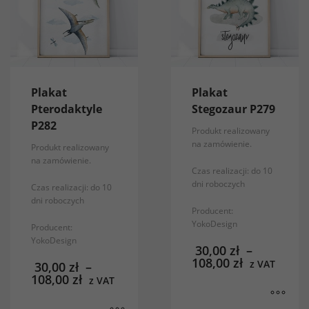
Marketing
Udostępniając
swoje
zainteresowania i
zachowania
Plakat
Plakat
podczas
Pterodaktyle
Stegozaur P279
odwiedzania naszej
P282
Produkt realizowany
strony, zwiększasz
na zamówienie.
Produkt realizowany
szansę na
na zamówienie.
zobaczenie
Czas realizacji: do 10
spersonalizowanych
dni roboczych
Czas realizacji: do 10
treści i ofert.
dni roboczych
Producent:
YokoDesign
Producent:
YokoDesign
30,00
zł
–
108,00
zł
z VAT
30,00
zł
–
108,00
zł
z VAT