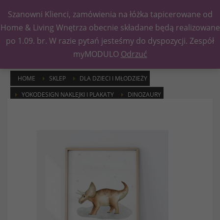
Szanowni Klienci, zamówienia na łóżka tapicerowane od
Kategorie
Home & Living Wnętrza obecnie składane będą realizowane
po 1.09. br. W razie pytań jesteśmy do dyspozycji. Zespół
myMODULO
Odrzuć
HOME
SKLEP
DLA DZIECI I MŁODZIEŻY
YOKODESIGN NAKLEJKI I PLAKATY
DINOZAURY
PLAKAT TRICERATOPS P278