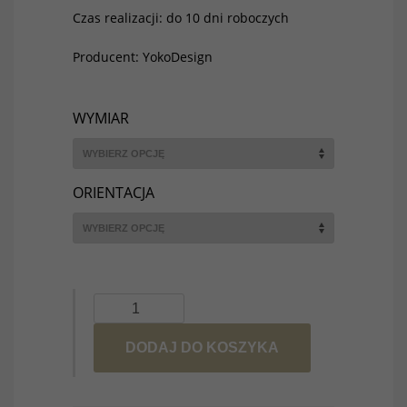
Czas realizacji: do 10 dni roboczych
Producent: YokoDesign
WYMIAR
ORIENTACJA
ilość
Plakat
DODAJ DO KOSZYKA
Triceratops
P278