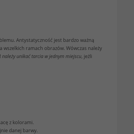
oblemu. Antystatyczność jest bardzo ważną
a na wszelkich ramach obrazów. Wówczas należy
!
należy unikać tarcia w jednym miejscu
, jeżli
acę z kolorami.
jnie danej barwy.