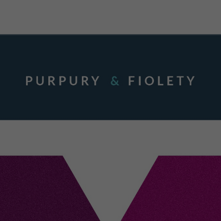
poprawić
funkcjonalność
i strukturę
strony
internetowej,
na podstawie
tego, jak
strona jest
używana.
Doświadczenie
Aby nasza strona
internetowa
działała jak
najlepiej podczas
twojego przejścia
na nią. Jeśli
odrzucisz te pliki
cookie, niektóre