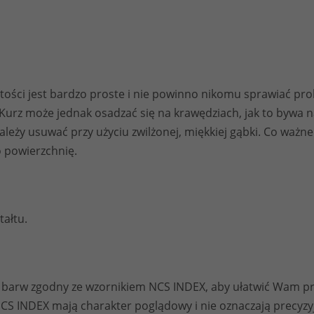
tości jest bardzo proste i nie powinno nikomu sprawiać pr
zu. Kurz może jednak osadzać się na krawędziach, jak to byw
Wymagane
ależy usuwać przy użyciu zwilżonej, miękkiej gąbki. Co ważne
Te pliki cookie
o powierzchnię.
nie są
opcjonalne. Są
one potrzebne
do
funkcjonowania
tałtu.
strony
internetowej.
 barw zgodny ze wzornikiem NCS INDEX, aby ułatwić Wam pr
Statystyka
CS INDEX mają charakter poglądowy i nie oznaczają precyzy
Abyśmy mogli