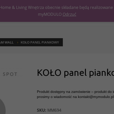
Home & Living Wnętrza obecnie składane będą realizowane po
myMODULO
Odrzuć
AM WALL
KOŁO PANEL PIANKOWY
KOŁO panel piank
Produkt dostępny na zamówienie – produkt do i
prosimy o wiadomość na
kontakt@mymodulo.pl
SKU:
MM694