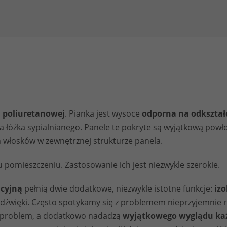
i poliuretanowej
. Pianka jest wysoce
odporna na odkształ
a łóżka sypialnianego. Panele te pokryte są wyjątkową powł
 włosków w zewnętrznej strukturze panela.
pomieszczeniu. Zastosowanie ich jest niezwykle szerokie.
acyjną
pełnią dwie dodatkowe, niezwykle istotne funkcje:
izo
ą dźwięki. Często spotykamy się z problemem nieprzyjemnie r
en problem, a dodatkowo nadadzą
wyjątkowego wyglądu ka