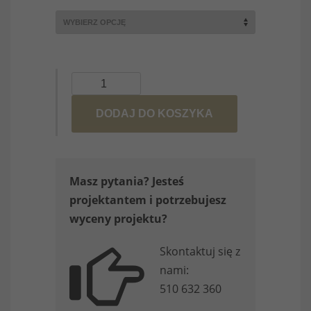
ilość
Głowa
DODAJ DO KOSZYKA
kota
tablica
kredowo-
magnetyczna
Masz pytania? Jesteś
projektantem i potrzebujesz
wyceny projektu?
Skontaktuj się z
nami:
510 632 360