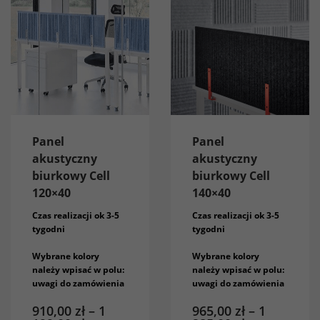
Panel
Panel
akustyczny
akustyczny
biurkowy Cell
biurkowy Cell
120×40
140×40
Czas realizacji ok 3-5
Czas realizacji ok 3-5
tygodni
tygodni
Wybrane kolory
Wybrane kolory
należy wpisać w polu:
należy wpisać w polu:
uwagi do zamówienia
uwagi do zamówienia
910,00
zł
–
1
965,00
zł
–
1