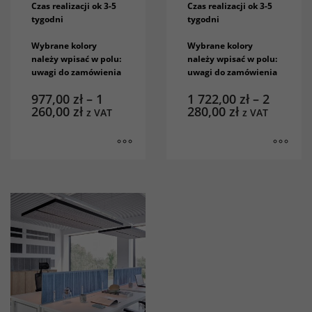
Czas realizacji ok 3-5
Czas realizacji ok 3-5
tygodni
tygodni
Wybrane kolory
Wybrane kolory
należy wpisać w polu:
należy wpisać w polu:
uwagi do zamówienia
uwagi do zamówienia
977,00
zł
–
1
1 722,00
zł
–
2
260,00
zł
280,00
zł
z VAT
z VAT