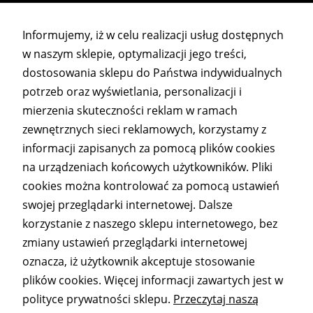
Informujemy, iż w celu realizacji usług dostępnych
Statystyka
w naszym sklepie, optymalizacji jego treści,
Abyśmy mogli
dostosowania sklepu do Państwa indywidualnych
poprawić
potrzeb oraz wyświetlania, personalizacji i
funkcjonalność
i strukturę
mierzenia skuteczności reklam w ramach
myMODULO
strony
zewnętrznych sieci reklamowych, korzystamy z
tel. 510 632 360
internetowej,
informacji zapisanych za pomocą plików cookies
kontakt@mymodulo.pl
na podstawie
na urządzeniach końcowych użytkowników. Pliki
tego, jak
Pracujemy od poniedziałku do piątku w godzinach 9-
strona jest
cookies można kontrolować za pomocą ustawień
używana.
15.
swojej przeglądarki internetowej. Dalsze
korzystanie z naszego sklepu internetowego, bez
Informacje
zmiany ustawień przeglądarki internetowej
Doświadczenie
oznacza, iż użytkownik akceptuje stosowanie
Aby nasza strona
Formy płatności
internetowa
plików cookies. Więcej informacji zawartych jest w
Czas i koszty dostawy
działała jak
polityce prywatności sklepu.
Przeczytaj naszą
najlepiej podczas
Regulamin