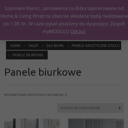
Szanowni Klienci, zamówienia na łóżka tapicerowane od
Kategorie
Home & Living Wnętrza obecnie składane będą realizowane
po 1.09. br. W razie pytań jesteśmy do dyspozycji. Zespół
myMODULO
Odrzuć
HOME
SKLEP
DLA BIURA
PANELE AKUSTYCZNE Z FILCU
PANELE BIURKOWE
Panele biurkowe
WYŚWIETLANIE WSZYSTKICH WYNIKÓW: 5