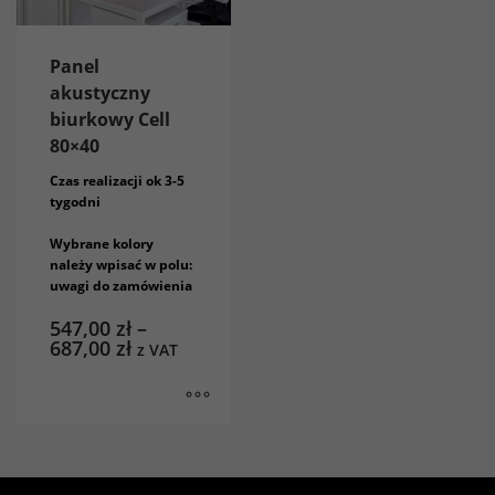
Panel
akustyczny
biurkowy Cell
80×40
Czas realizacji ok 3-5
tygodni
Wybrane kolory
należy wpisać w polu:
uwagi do zamówienia
Wymagane
Te pliki cookie
547,00
zł
–
nie są
687,00
zł
z VAT
opcjonalne. Są
one potrzebne
do
funkcjonowania
strony
internetowej.